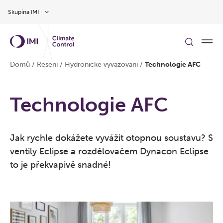
Přeskočit na hlavní obsah
Skupina IMI
Domů
/
Reseni
/
Hydronicke vyvazovani
/
Technologie AFC
Technologie AFC
Jak rychle dokážete vyvážit otopnou soustavu? S
ventily Eclipse a rozdělovačem Dynacon Eclipse
to je překvapivě snadné!