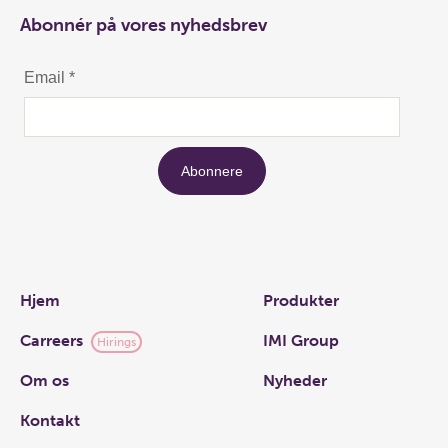
Abonnér på vores nyhedsbrev
Links
Hjem
Produkter
Carreers
IMI Group
Hirings
Om os
Nyheder
Kontakt