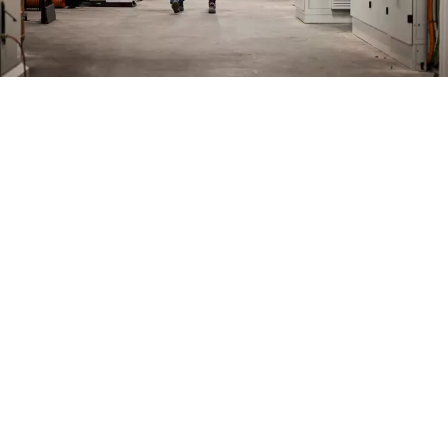
continuously improving
more sustainable
Our Carbon Footprint: