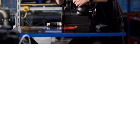
​Buildings consume 40% of the world’s energy, with
HVAC systems accounting for 50%.