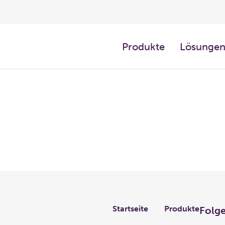
Produkte
Lösunge
Links
Startseite
Produkte
Folge