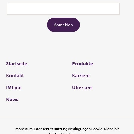
Links
Startseite
Produkte
Kontakt
Karriere
IMI plc
Über uns
News
Impressum
Datenschutz
Nutzungsbedingungen
Cookie-Richtlinie