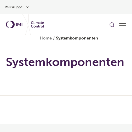
Zum Inhalt
IMI Gruppe
Home
/
Systemkomponenten
Systemkomponenten