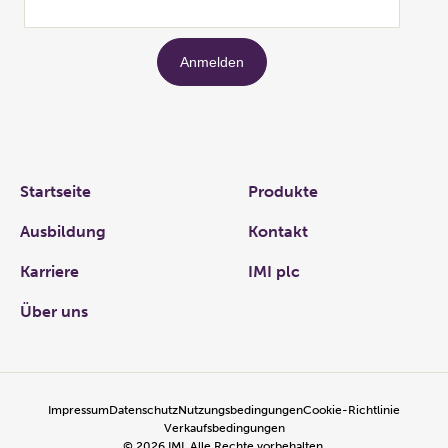
Links
Startseite
Produkte
Ausbildung
Kontakt
Karriere
IMI plc
Über uns
Impressum
Datenschutz
Nutzungsbedingungen
Cookie-Richtlinie
Verkaufsbedingungen
©
2026
IMI, Alle Rechte vorbehalten.