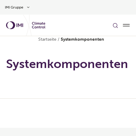
Zum Inhalt
IMI Gruppe
Startseite
/
Systemkomponenten
Systemkomponenten