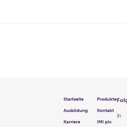
Links
Startseite
Produkte
Fol
Ausbildung
Kontakt
Karriere
IMI plc