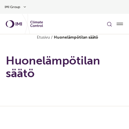
Siirry pääsisältöön
IMI Group
Etusivu
/
Huonelämpötilan säätö
Huonelämpötilan
säätö