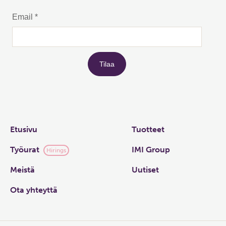
Links
Etusivu
Tuotteet
Työurat
IMI Group
Hirings
Meistä
Uutiset
Ota yhteyttä