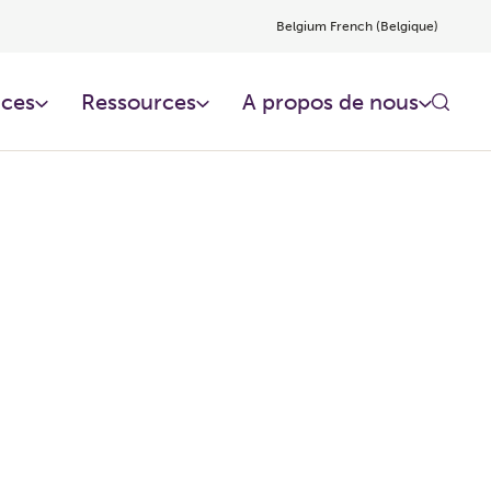
Belgium French (Belgique)
ces​
Ressources​
A propos de nous
s ?