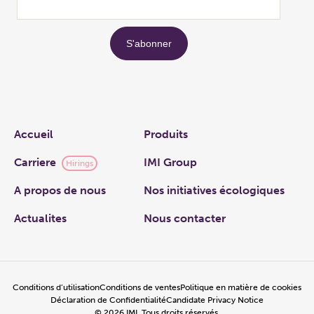
Links
Accueil
Produits
Carriere
IMI Group
Hirings
A propos de nous
Nos initiatives écologiques
Actualites
Nous contacter
Conditions d’utilisation
Conditions de ventes
Politique en matière de cookies
Déclaration de Confidentialité
Candidate Privacy Notice
©
2026
IMI, Tous droits réservés.