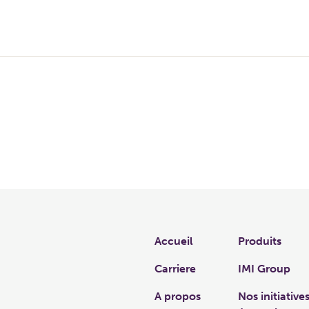
Links
Accueil
Produits
Carriere
IMI Group
A propos
Nos initiative