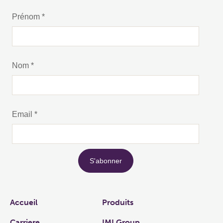
Links
Accueil
Produits
Carriere
IMI Group