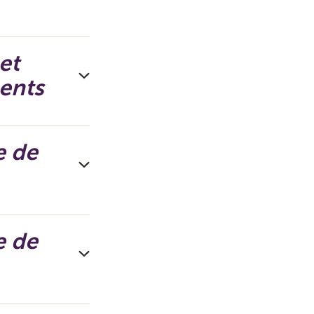
et
ents
e de
e de