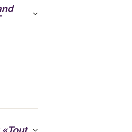
and
T
 «Tout