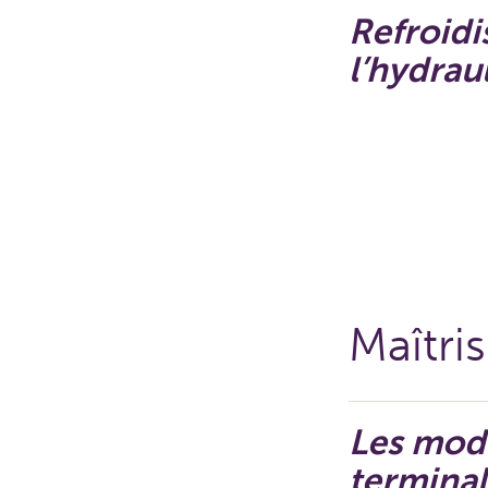
Refroidi
l’hydrau
Maîtris
Les mode
terminal