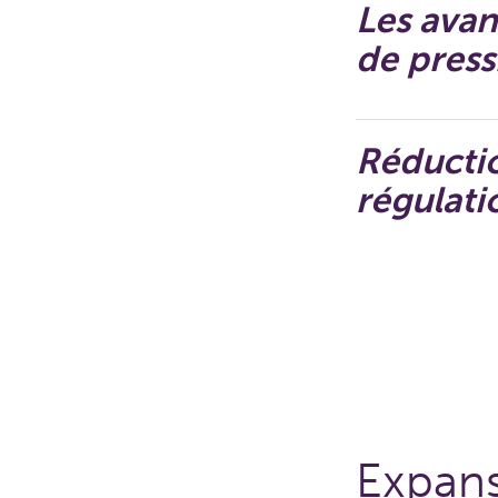
Les avan
de press
Réducti
régulati
Expans