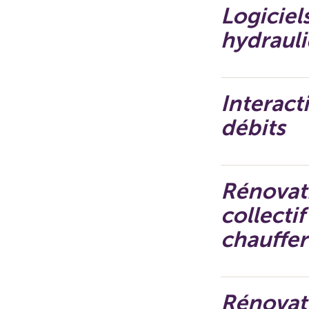
Logiciel
hydraul
Interact
débits
Rénovati
collecti
chauffer
Rénovati