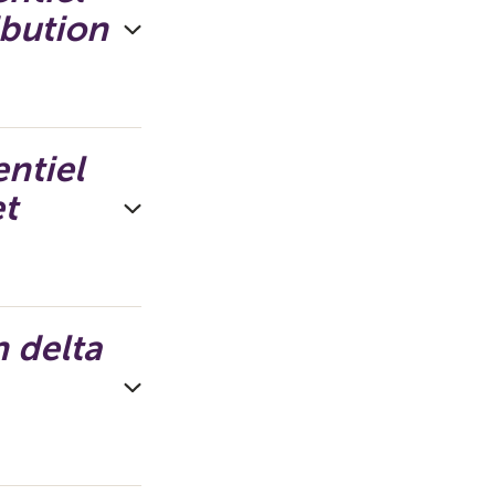
ibution
ntiel
et
 delta