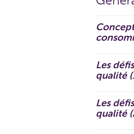
Généra
Concepti
consomm
Les défi
qualité (
Les défi
qualité 