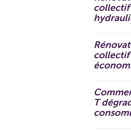
collectif
hydraul
Rénovati
collecti
économi
Comment 
T dégrad
consomm