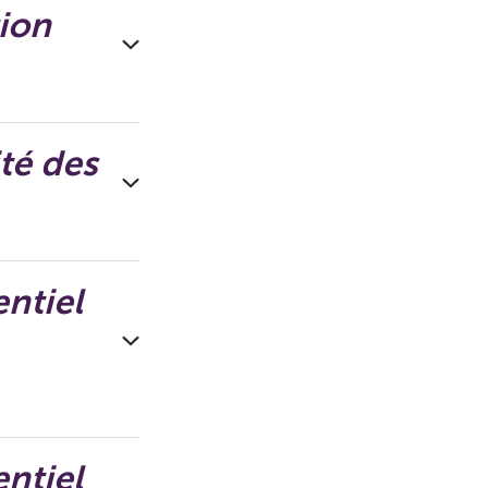
tion
té des
ntiel
ntiel