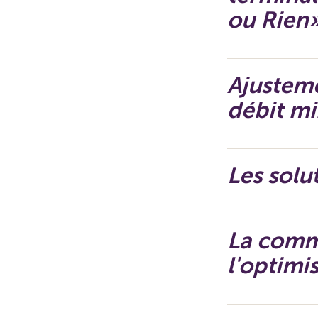
ou Rien
Ajusteme
débit m
Les sol
La commu
l'optimi