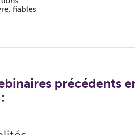
ations
e, fiables
binaires précédents e
: