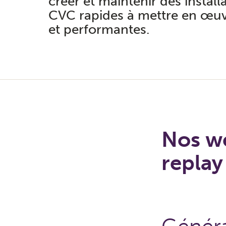
créer et maintenir des install
CVC rapides à mettre en œuvr
et performantes.
Nos we
replay 