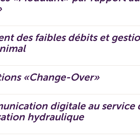
»
nt des faibles débits et gesti
inimal
utions «Change-Over»
nication digitale au service 
sation hydraulique