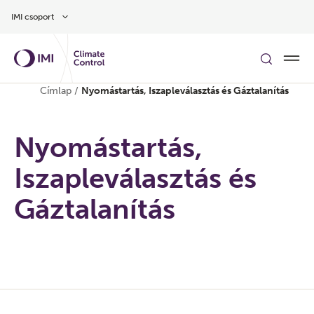
Ugrás a fő tartalomra
IMI csoport
Címlap
/
Nyomástartás, Iszapleválasztás és Gáztalanítás
Nyomástartás,
Iszapleválasztás és
Gáztalanítás