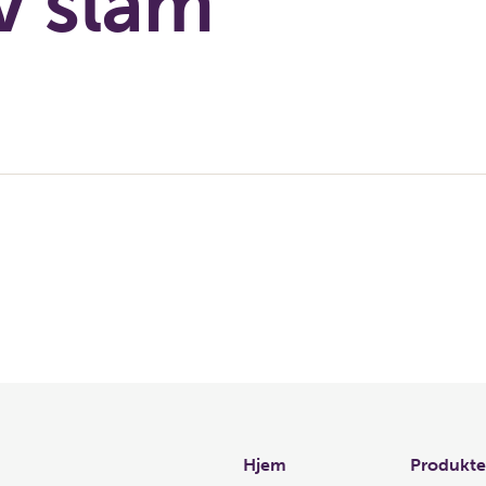
av slam
Links
Hjem
Produkte