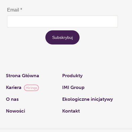
Links
Strona Główna
Produkty
Kariera
IMI Group
Hirings
O nas​
Ekologiczne inicjatywy
Nowości
Kontakt