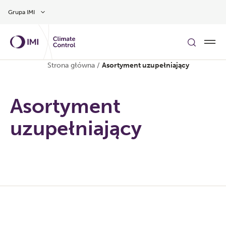
Przejdź do głównej treści
Grupa IMI
Strona główna
/
Asortyment uzupełniający
Asortyment
uzupełniający