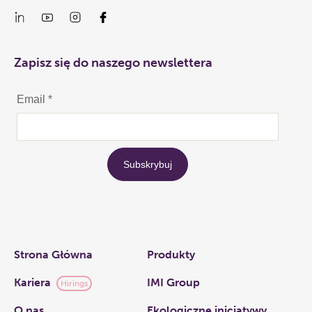
Zapisz się do naszego newslettera
Links
Strona Główna
Produkty
Kariera
IMI Group
Hirings
O nas​
Ekologiczne inicjatywy