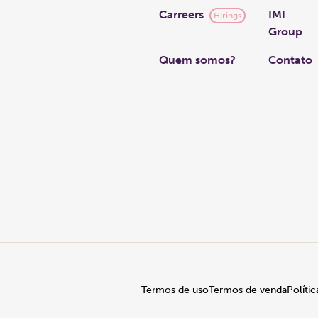
Carreers
IMI
Hirings
Group
Quem somos?
Contato
Termos de uso
Termos de venda
Políti