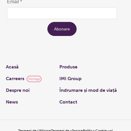
Links
Acasă
Produse
Carreers
IMI Group
Hirings
Despre noi
Îndrumare și mod de viață
News
Contact
Termeni de Utilizare
Termeni de vânzare
Politica Cookie-uri