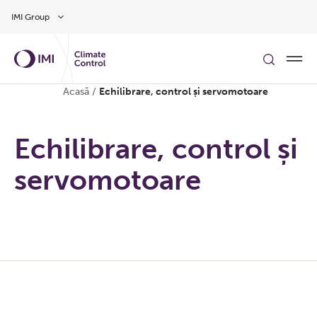
Treci la conținutul principal
IMI Group
Acasă
/
Echilibrare, control și servomotoare
Echilibrare, control și
servomotoare