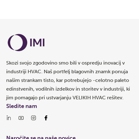
Skozi svojo zgodovino smo bili v ospredju inovacij v
industriji HVAC. Naš portfelj blagovnih znamk ponuja
našim strankam tisto, kar potrebujejo -celotno paleto
edinstvenih, vodilnih izdelkov in storitev v industriji, ki
jim pomagajo pri ustvarjanju VELIKIH HVAC rešitev.
Sledite nam
Naročite se na naše novice