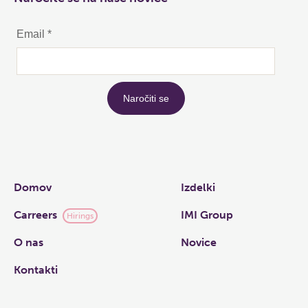
Links
Domov
Izdelki
Carreers
IMI Group
Hirings
O nas
Novice
Kontakti