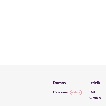
Links
Domov
Izdelki
Carreers
IMI
Hirings
Group