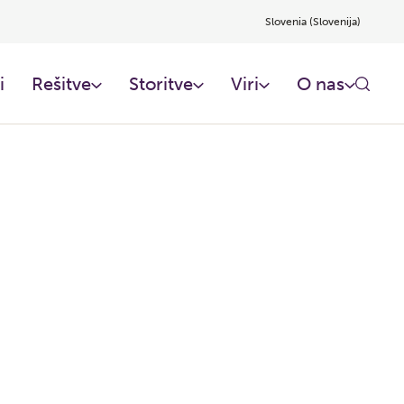
Slovenia (Slovenija)
i
Rešitve
Storitve
Viri
O nas