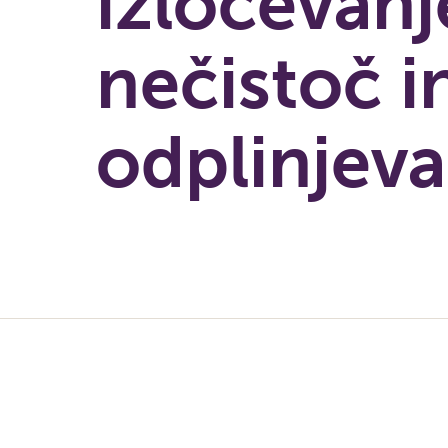
izločevanj
nečistoč i
odplinjeva