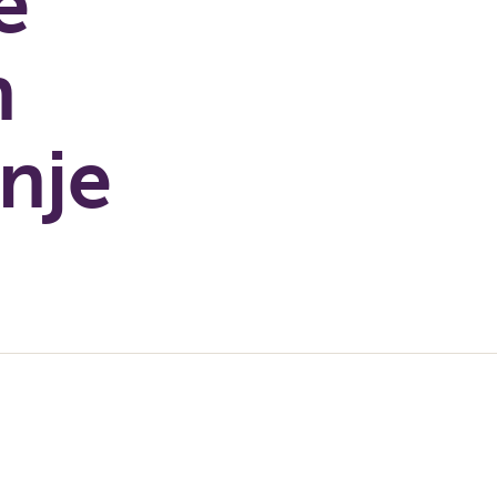
e
n
nje