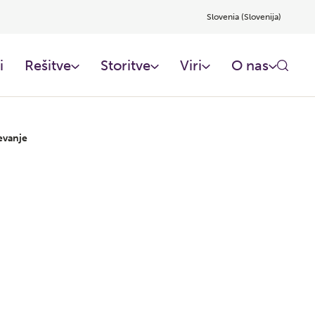
Slovenia (Slovenija)
i
Rešitve
Storitve
Viri
O nas
evanje