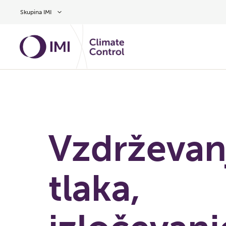
Preskoči na glavno vsebino
Skupina IMI
Vzdrževan
tlaka,