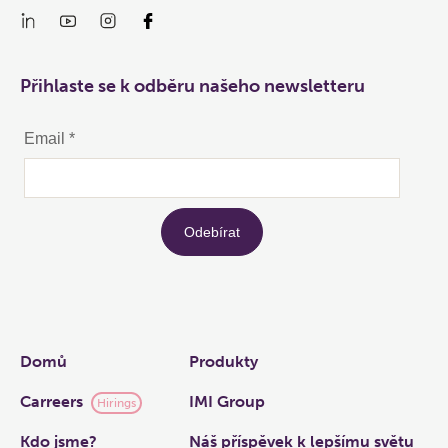
Přihlaste se k odběru našeho newsletteru
Links
Domů
Produkty
Carreers
IMI Group
Hirings
Kdo jsme?
Náš příspěvek k lepšímu světu