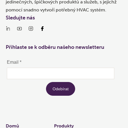
jedinečných, špičkových produktů a služeb, s jejichž
pomocí snadno vytvoří potřebný HVAC systém.
Sledujte nás
Přihlaste se k odběru našeho newsletteru
Links
Domů
Produkty