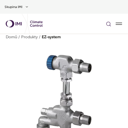
Přeskočit na hlavní obsah
Skupina IMI
Domů
/
Produkty
/
EZ-system