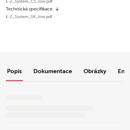
E-Z_System_CS_low.pdf
Technická specifikace
E-Z_System_SK_low.pdf
Popis
Dokumentace
Obrázky
Envi