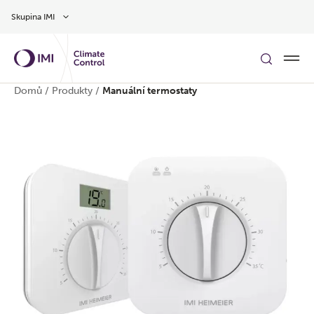
Přeskočit na hlavní obsah
Skupina IMI
Domů
/
Produkty
/
Manuální termostaty