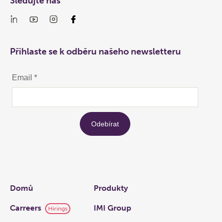
Sledujte nás
Přihlaste se k odběru našeho newsletteru
Links
Domů
Produkty
Carreers
IMI Group
Hirings