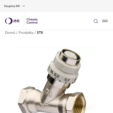
Přeskočit na hlavní obsah
Skupina IMI
Domů
/
Produkty
/
STK