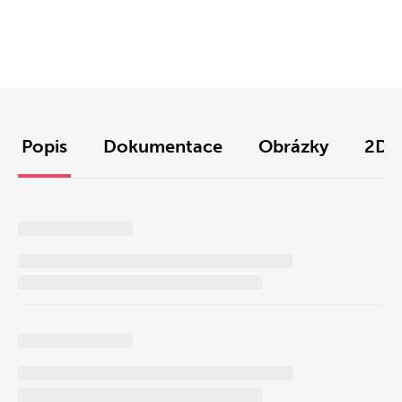
Popis
Dokumentace
Obrázky
2D/