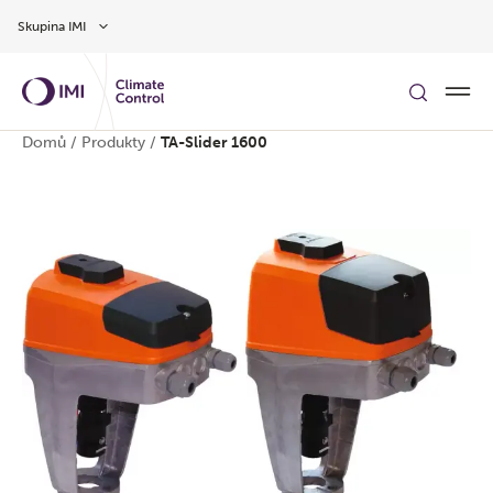
Přeskočit na hlavní obsah
Skupina IMI
Domů
/
Produkty
/
TA-Slider 1600