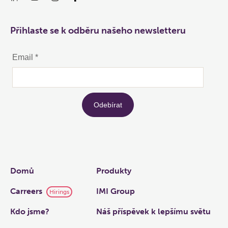
Přihlaste se k odběru našeho newsletteru
Links
Domů
Produkty
Carreers
IMI Group
Hirings
Kdo jsme?
Náš příspěvek k lepšímu světu