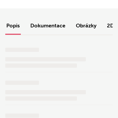
Popis
Dokumentace
Obrázky
2D/