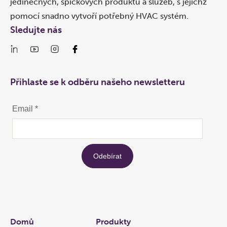
jedinečných, špičkových produktů a služeb, s jejichž
pomocí snadno vytvoří potřebný HVAC systém.
Sledujte nás
Přihlaste se k odběru našeho newsletteru
Links
Domů
Produkty