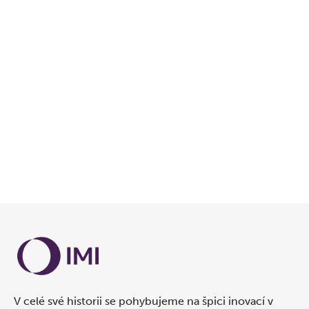
stáhnout na
App Store
stáhnout na
Google Play
V celé své historii se pohybujeme na špici inovací v