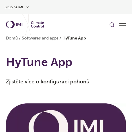
Přeskočit na hlavní obsah
Skupina IMI
Domů
/
Softwares and apps
/
HyTune App
HyTune App
Zjistěte více o konfiguraci pohonů