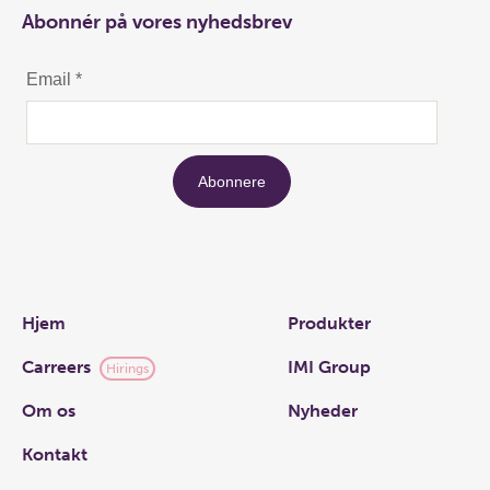
Abonnér på vores nyhedsbrev
Links
Hjem
Produkter
Carreers
IMI Group
Hirings
Om os
Nyheder
Kontakt