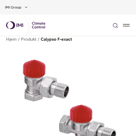
Gå til hovedindholdet
IMI Group
Hjem
/
Produkt
/
Calypso F-exact