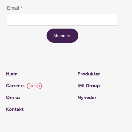
Links
Hjem
Produkter
Carreers
IMI Group
Hirings
Om os
Nyheder
Kontakt