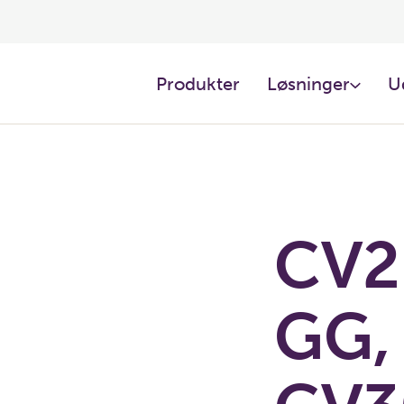
Produkter
Løsninger
U
CV2
GG,