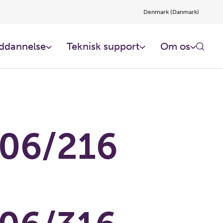
Denmark (Danmark)
ddannelse
Teknisk support
Om os
06/216