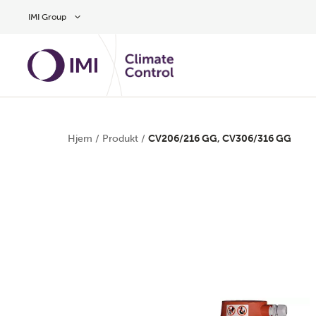
Gå til hovedindholdet
IMI Group
Hjem
/
Produkt
/
CV206/216 GG, CV306/316 GG