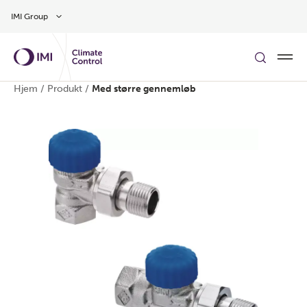
Gå til hovedindholdet
IMI Group
Hjem
/
Produkt
/
Med større gennemløb