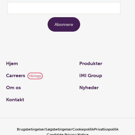
Links
Hjem
Produkter
Carreers
IMI Group
Hirings
Om os
Nyheder
Kontakt
Brugsbetingelser
Salgsbetingelser
Cookiepolitik
Privatlivspolitik
Candidate Privacy Notice