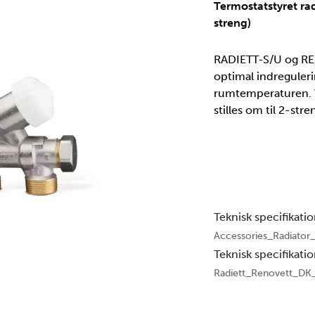
Termostatstyret rad
streng)
RADIETT-S/U og REN
optimal indreguleri
rumtemperaturen. V
stilles om til 2-str
Teknisk specifikati
Accessories_Radiator
Teknisk specifikati
Radiett_Renovett_DK