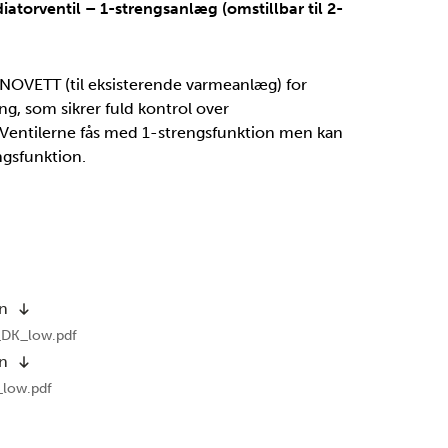
iatorventil – 1-strengsanlæg (omstillbar til 2-
OVETT (til eksisterende varmeanlæg) for
ng, som sikrer fuld kontrol over
entilerne fås med 1-strengsfunktion men kan
engsfunktion.
on
_DK_low.pdf
on
_low.pdf