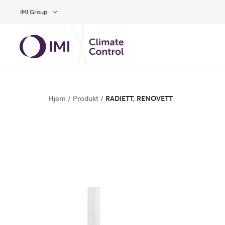
Gå til hovedindholdet
IMI Group
Hjem
/
Produkt
/
RADIETT, RENOVETT