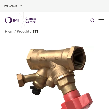
Gå til hovedindholdet
IMI Group
Hjem
/
Produkt
/
STS