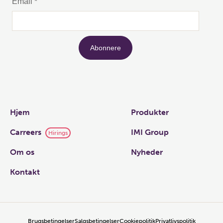
Links
Hjem
Produkter
Carreers
IMI Group
Hirings
Om os
Nyheder
Kontakt
Brugsbetingelser
Salgsbetingelser
Cookiepolitik
Privatlivspolitik