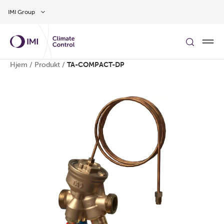
Gå til hovedindholdet
IMI Group
Hjem
/
Produkt
/
TA-COMPACT-DP