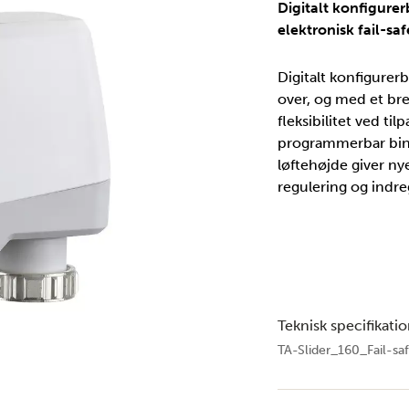
Digitalt konfigure
elektronisk fail-sa
Digitalt konfigurer
over, og med et bre
fleksibilitet ved ti
programmerbar binæ
løftehøjde giver n
regulering og indre
Teknisk specifikati
TA-Slider_160_Fail-s