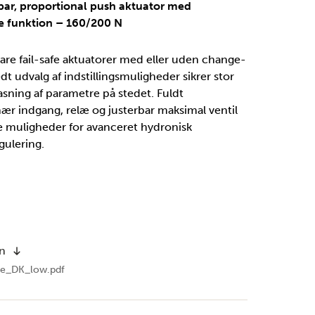
rbar, proportional push aktuator med
fe funktion – 160/200 N
bare fail-safe aktuatorer med eller uden change-
dt udvalg af indstillingsmuligheder sikrer stor
lpasning af parametre på stedet. Fuldt
r indgang, relæ og justerbar maksimal ventil
ye muligheder for avanceret hydronisk
gulering.
on
afe_DK_low.pdf