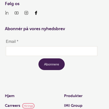
Følg os
Abonnér på vores nyhedsbrev
Links
Hjem
Produkter
Carreers
IMI Group
Hirings