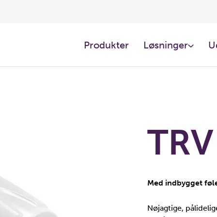
Produkter
Løsninger
U
TRV
Med indbygget føle
Nøjagtige, pålideli