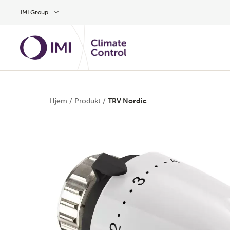
Gå til hovedindholdet
IMI Group
Hjem
/
Produkt
/
TRV Nordic