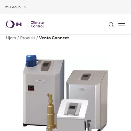
Gå til hovedindholdet
IMI Group
Hjem
/
Produkt
/
Vento Connect