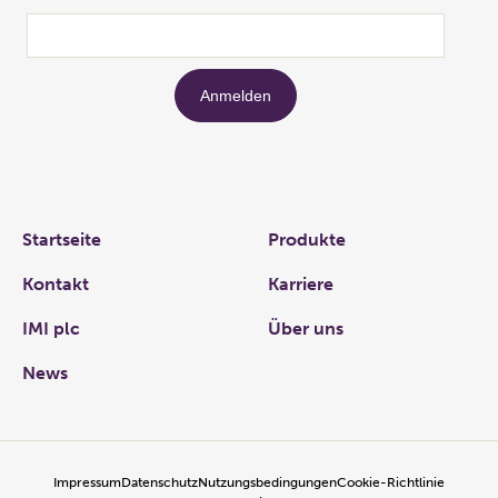
Links
Startseite
Produkte
Kontakt
Karriere
IMI plc
Über uns
News
Impressum
Datenschutz
Nutzungsbedingungen
Cookie-Richtlinie