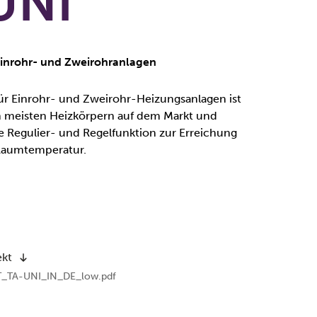
UNI
 Einrohr- und Zweirohranlagen
für Einrohr- und Zweirohr-Heizungsanlagen ist
n meisten Heizkörpern auf dem Markt und
le Regulier- und Regelfunktion zur Erreichung
Raumtemperatur.
ekt
TA-UNI_IN_DE_low.pdf