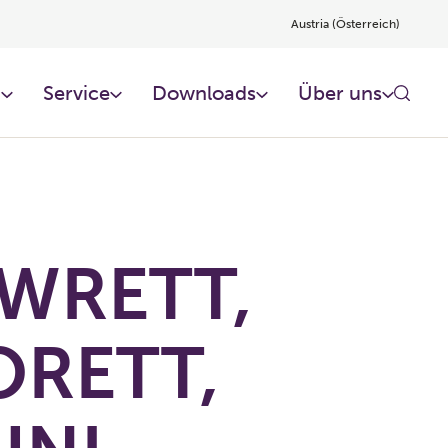
Austria (Österreich)
n
Service
Downloads
Über uns
WRETT,
RETT,