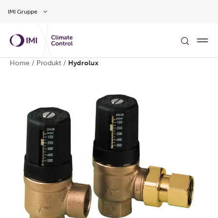
Zum Inhalt
IMI Gruppe
Home
/
Produkt
/
Hydrolux