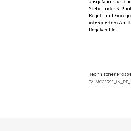
ausgefahren und a
Stetig- oder 3-Pu
Regel- und Einregul
intergriertem Δp-
Regelventile.
Technischer Prosp
TA-MC253SE_IN_DE_l