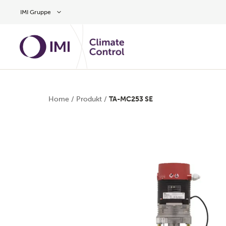
Zum Inhalt
IMI Gruppe
Home
/
Produkt
/
TA-MC253 SE