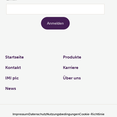
Links
Startseite
Produkte
Kontakt
Karriere
IMI plc
Über uns
News
Impressum
Datenschutz
Nutzungsbedingungen
Cookie-Richtlinie