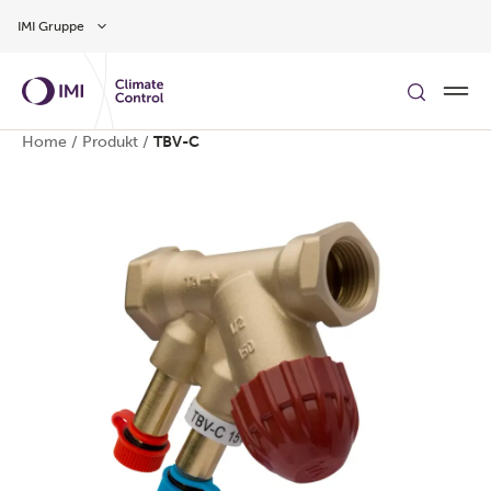
Zum Inhalt
IMI Gruppe
Home
/
Produkt
/
TBV-C