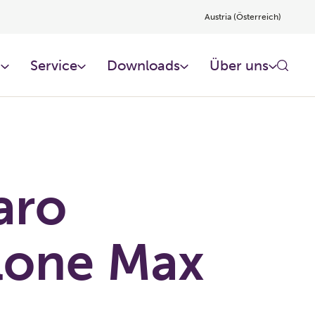
Austria (Österreich)
n
Service
Downloads
Über uns
aro
lone Max