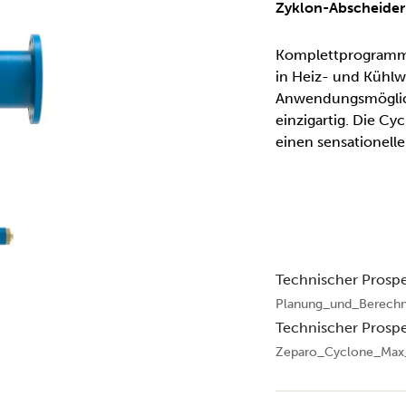
Zyklon-Abscheider
Komplettprogramm
in Heiz- und Kühlwa
Anwendungsmöglich
einzigartig. Die C
einen sensationell
Technischer Prosp
Planung_und_Berech
Technischer Prosp
Zeparo_Cyclone_Max