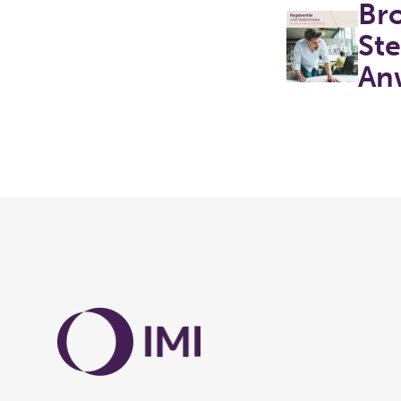
Bro
Ste
An