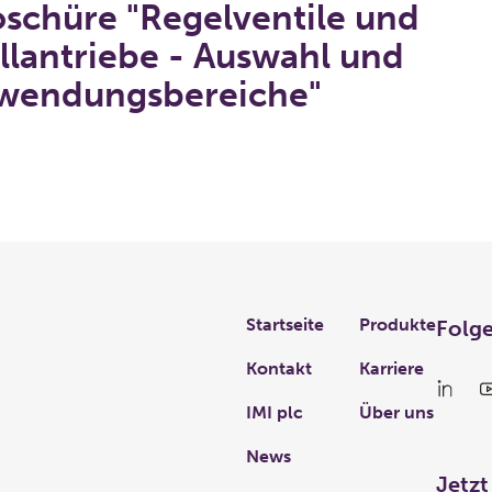
schüre "Regelventile und
llantriebe - Auswahl und
wendungsbereiche"
Links
Startseite
Produkte
Folge
Kontakt
Karriere
IMI plc
Über uns
News
Jetzt