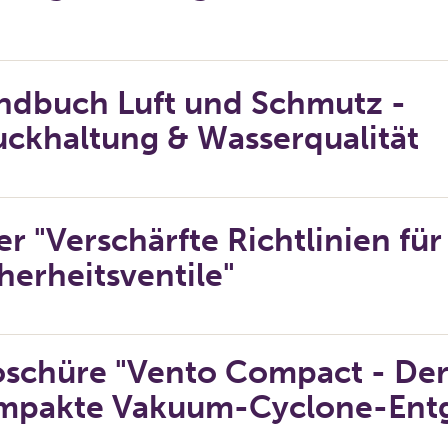
ndbuch Luft und Schmutz -
uckhaltung & Wasserqualität
er "Verschärfte Richtlinien für
herheitsventile"
oschüre "Vento Compact - De
mpakte Vakuum-Cyclone-Entg