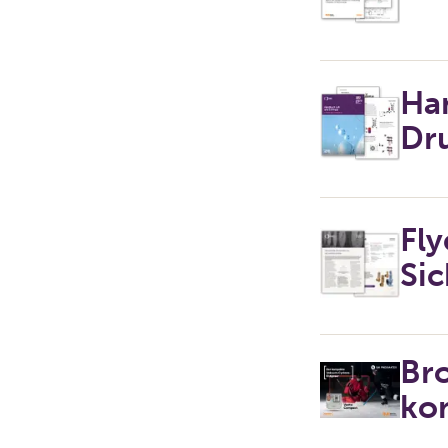
Ha
Dr
Fly
Sic
Br
ko