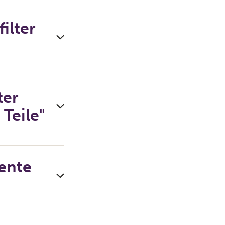
ilter
ter
Teile"
iente