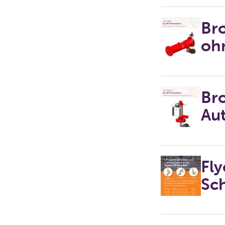
Bro
ohn
Bro
Aut
Fly
Sc